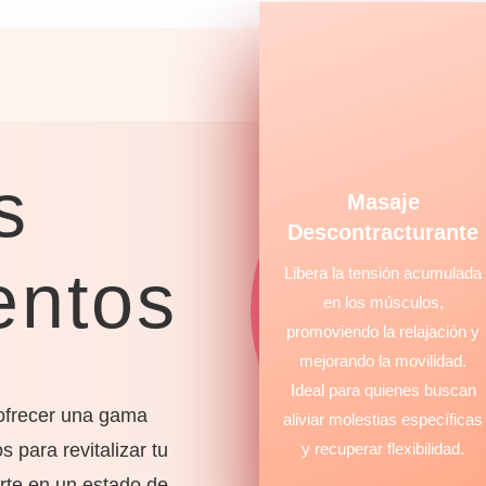
s
Masaje
Descontracturante
entos
Libera la tensión acumulada
en los músculos,
promoviendo la relajación y
mejorando la movilidad.
Ideal para quienes buscan
ofrecer una gama
aliviar molestias específicas
 para revitalizar tu
y recuperar flexibilidad.
rte en un estado de