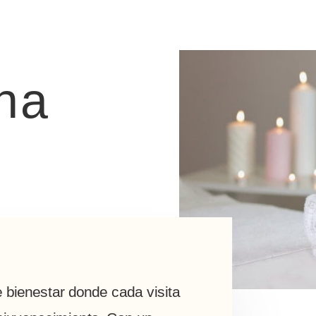
na
 bienestar donde cada visita