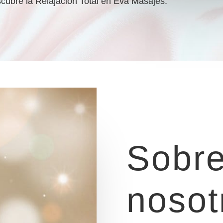
cubre la Relajación Total en Eva Masajes.
Sobr
nosot